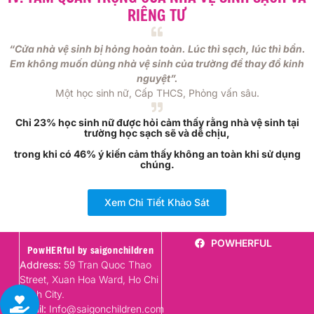
RIÊNG TƯ
“Cửa nhà vệ sinh bị hỏng hoàn toàn. Lúc thì sạch, lúc thì bẩn.
Em không muốn dùng nhà vệ sinh của trường để thay đồ kinh
nguyệt”.
Một học sinh nữ, Cấp THCS, Phỏng vấn sâu.
Chỉ 23% học sinh nữ được hỏi cảm thấy rằng nhà vệ sinh tại
trường học sạch sẽ và dễ chịu,
trong khi có 46% ý kiến cảm thấy không an toàn khi sử dụng
chúng.
Xem Chi Tiết Khảo Sát
POWHERFUL
PowHERful by saigonchildren
Address:
59 Tran Quoc Thao
Street, Xuan Hoa Ward, Ho Chi
Minh City.
Email:
Info@saigonchildren.com