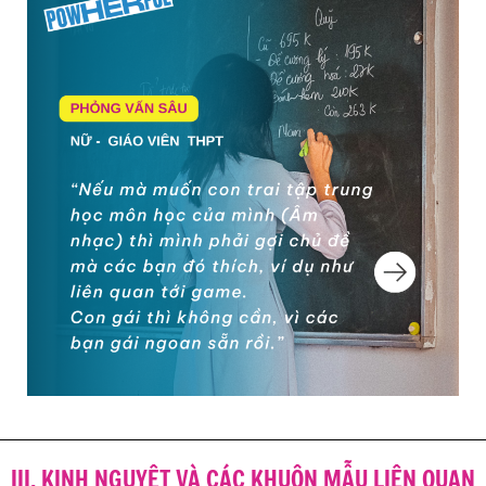
III. KINH NGUYỆT VÀ CÁC KHUÔN MẪU LIÊN QUAN