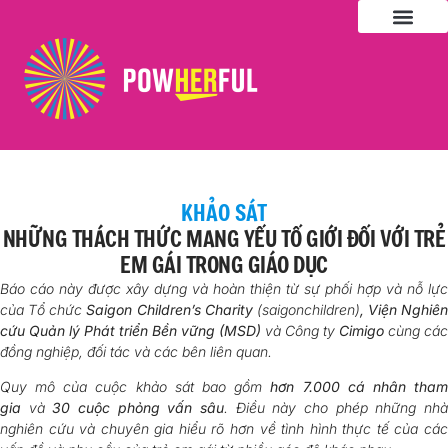
Khám Phá Nghề Nghi
Hoạt Động
Đồng Hành
KHẢO SÁT
NHỮNG THÁCH THỨC MANG YẾU TỐ GIỚI ĐỐI VỚI TRẺ
EM GÁI TRONG GIÁO DỤC
Báo cáo này được xây dựng và hoàn thiện từ sự phối hợp và nỗ lực
của Tổ chức
Saigon Children’s Charity
(saigonchildren)
, Viện Nghiên
cứu Quản lý Phát triển Bền vững (MSD)
và Công ty
Cimigo
cùng các
đồng nghiệp, đối tác và các bên liên quan.
Quy mô của cuộc khảo sát bao gồm
hơn 7.000 cá nhân tha
gia
và
30 cuộc phỏng vấn sâu
. Điều này cho phép những nh
nghiên cứu và chuyên gia hiểu rõ hơn về tình hình thực tế của các