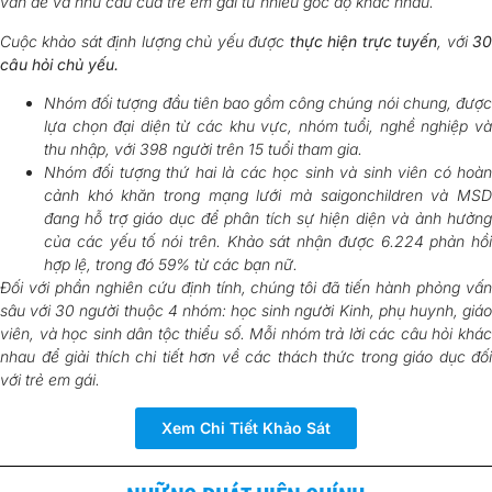
vấn đề và nhu cầu của trẻ em gái từ nhiều góc độ khác nhau.
Cuộc khảo sát định lượng chủ yếu được
thực hiện trực tuyến
, với
3
câu hỏi chủ yếu.
Nhóm đối tượng đầu tiên bao gồm công chúng nói chung, được
lựa chọn đại diện từ các khu vực, nhóm tuổi, nghề nghiệp và
thu nhập, với 398 người trên 15 tuổi tham gia.
Nhóm đối tượng thứ hai là các học sinh và sinh viên có hoàn
cảnh khó khăn trong mạng lưới mà saigonchildren và MSD
đang hỗ trợ giáo dục để phân tích sự hiện diện và ảnh hưởng
của các yếu tố nói trên. Khảo sát nhận được 6.224 phản hồi
hợp lệ, trong đó 59% từ các bạn nữ.
Đối với phần nghiên cứu định tính, chúng tôi đã tiến hành phỏng vấn
sâu với 30 người thuộc 4 nhóm: học sinh người Kinh, phụ huynh, giáo
viên, và học sinh dân tộc thiểu số. Mỗi nhóm trả lời các câu hỏi khác
nhau để giải thích chi tiết hơn về các thách thức trong giáo dục đối
với trẻ em gái.
Xem Chi Tiết Khảo Sát