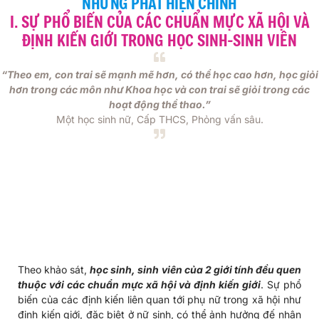
NHỮNG PHÁT HIỆN CHÍNH
I. SỰ PHỔ BIẾN CỦA CÁC CHUẨN MỰC XÃ HỘI VÀ
ĐỊNH KIẾN GIỚI TRONG HỌC SINH-SINH VIÊN
“Theo em, con trai sẽ mạnh mẽ hơn, có thể học cao hơn, học giỏi
hơn trong các môn như Khoa học và con trai sẽ giỏi trong các
hoạt động thể thao.”
Một học sinh nữ, Cấp THCS, Phỏng vấn sâu.
Theo khảo sát,
học sinh, sinh viên của 2 giới tính đều quen
thuộc với các chuẩn mực xã hội và định kiến giới
. Sự phổ
biến của các định kiến liên quan tới phụ nữ trong xã hội như
định kiến giới, đặc biệt ở nữ sinh, có thể ảnh hưởng đế nhận